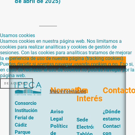
de abril de 2025)
Usamos cookies
Usamos cookies en nuestra página web. Nos limitamos a
cookies para realizar analíticas y cookies de gestión de
sesiones. Con las cookies para analíticas tratamos de mejorar
la experiencia de uso de nuestra página (tracking cookies).
Puedes decidir si aceptas navegar usando cookies o no. Eso si,
en caso de rechazar el uso de cookies no podrás navegar por la
página web.
DE ACUERDO
Normativa
De
Contact
Más información
Interés
Consorcio
Institución
Aviso
¿Dónde
Ferial de
Legal
estamos?
Sede
Cádiz
Política
Contacta
Electrónica
Parque
de
con
Tablón