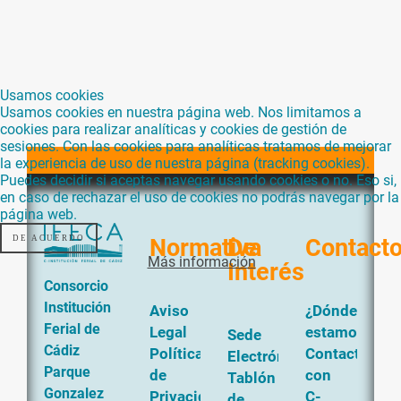
Usamos cookies
Usamos cookies en nuestra página web. Nos limitamos a
cookies para realizar analíticas y cookies de gestión de
sesiones. Con las cookies para analíticas tratamos de mejorar
la experiencia de uso de nuestra página (tracking cookies).
Puedes decidir si aceptas navegar usando cookies o no. Eso si,
en caso de rechazar el uso de cookies no podrás navegar por la
página web.
DE ACUERDO
Normativa
De
Contact
Más información
Interés
Consorcio
Institución
Aviso
¿Dónde
Ferial de
Legal
estamos?
Sede
Cádiz
Política
Contacta
Electrónica
Parque
de
con
Tablón
Gonzalez
Privacidad
C-
de