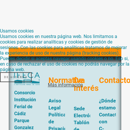
Usamos cookies
Usamos cookies en nuestra página web. Nos limitamos a
cookies para realizar analíticas y cookies de gestión de
sesiones. Con las cookies para analíticas tratamos de mejorar
la experiencia de uso de nuestra página (tracking cookies).
Puedes decidir si aceptas navegar usando cookies o no. Eso si,
en caso de rechazar el uso de cookies no podrás navegar por la
página web.
DE ACUERDO
Normativa
De
Contact
Más información
Interés
Consorcio
Institución
Aviso
¿Dónde
Ferial de
Legal
estamos?
Sede
Cádiz
Política
Contacta
Electrónica
Parque
de
con
Tablón
Gonzalez
Privacidad
C-
de