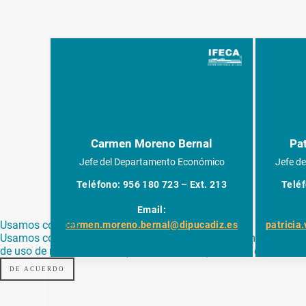
Carmen Moreno Bernal
Pat
Jefe del Departamento Económico
Jefe d
Teléfono: 956 180 723 – Ext. 213
Teléf
Email:
Usamos cookies
carmen.moreno.bernal@dipucadiz.es
patricia
Usamos cookies en nuestra página web. Nos limitamos a cookies 
de uso de nuestra página (tracking cookies). Puedes decidir si
DE ACUERDO