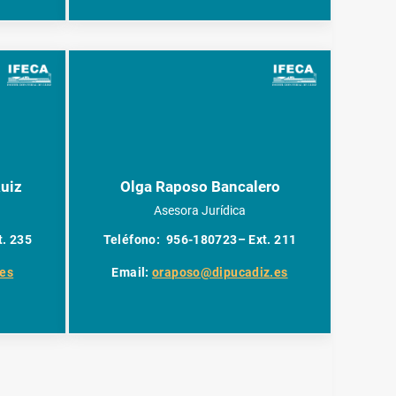
uiz
Olga Raposo Bancalero
Asesora Jurídica
t. 235
Teléfono: 956-180723– Ext. 211
.es
Email:
oraposo@dipucadiz.es