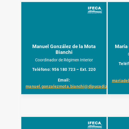
Manuel González de la Mota
María 
Bianchi
Coordinador de Régimen Interior
Teléf
Teléfono: 956 180 723 – Ext. 220
Email:
mariade
manuel.gonzalezmota.bianchi@dipucadiz.es