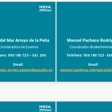
del Mar Arroyo de la Peña
Manuel Pacheco Rodrí
Coordinadora de Eventos
Coordinador de Mantenimi
ono: 956 180 723 – Ext. 206
Teléfono: 956 180 723 - Ex
Email:
Email:
lmar.arroyo.pena@dipucadiz.es
manuel.pacheco.rodriguez@di