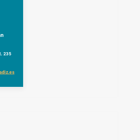
án
t. 235
adiz.es