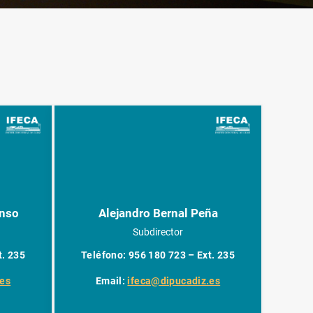
onso
Alejandro Bernal Peña
Subdirector
t. 235
Teléfono: 956 180 723 – Ext. 235
.es
Email:
ifeca@dipucadiz.es