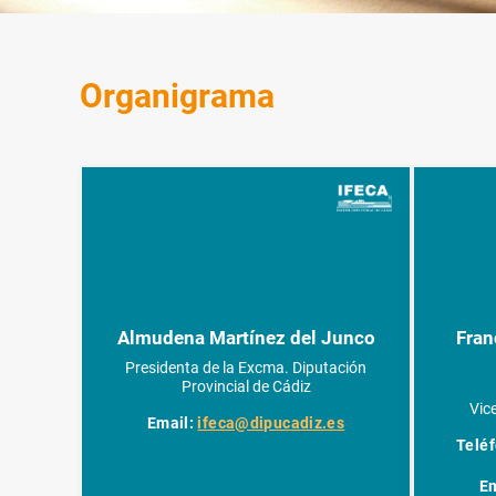
Organigrama
Almudena Martínez del Junco
Fran
Presidenta de la Excma. Diputación
Provincial de Cádiz
Vic
Email:
ifeca@dipucadiz.es
Teléf
E