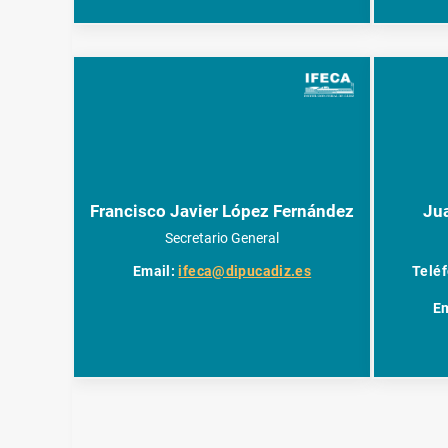
Francisco Javier López Fernández
Ju
Secretario General
Email:
ifeca@dipucadiz.es
Teléf
E