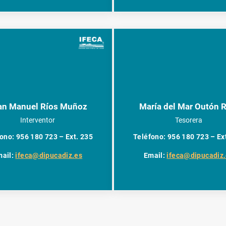
an Manuel Ríos Muñoz
María del Mar Outón R
Interventor
Tesorera
ono: 956 180 723 – Ext. 235
Teléfono: 956 180 723 – Ex
mail:
ifeca@dipucadiz.es
Email:
ifeca@dipucadiz