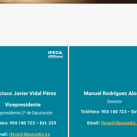
cisco Javier Vidal Pérez
Manuel Rodríguez Al
Director
Vicepresidente
Teléfono: 956 180 723 – Ex
epresidente 2º de Diputación
Email:
ifeca@dipucadiz
ono: 956 180 723 – Ext. 235
mail:
ifeca@dipucadiz.es