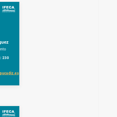
guez
ento
t: 230
pucadiz.es