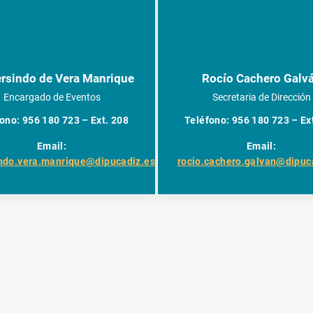
sindo de Vera Manrique
Rocío Cachero Galv
Encargado de Eventos
Secretaria de Dirección
ono: 956 180 723 – Ext. 208
Teléfono: 956 180 723 – Ex
Email:
Email:
ndo.vera.manrique@dipucadiz.es
rocio.cachero.galvan@dipuc