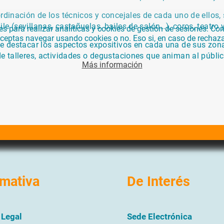
ordinación de los técnicos y concejales de cada uno de ellos,
le (sevillanas, castañuelas, bailes de salón…), coros, teatr
para realizar analíticas y cookies de gestión de sesiones. Con 
 aceptas navegar usando cookies o no. Eso si, en caso de rechaz
de destacar los aspectos expositivos en cada una de sus zona
e talleres, actividades o degustaciones que animan al público
Más información
mativa
De Interés
 Legal
Sede Electrónica