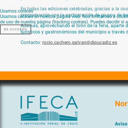
En todas las ediciones celebradas, gracias a la co
Usamos cookies
programación con la participación de grupos de bai
Usamos cookies en nuestra página web. Nos limitamos a cookies 
de uso de nuestra página (tracking cookies). Puedes decidir si
Además, aprovechando el tirón de la feria, aparte 
DE ACUERDO
turísticos y gastronómicos del municipio a través d
Contacto:
rocio.cachero.galvan@dipucadiz.es
Nor
Aviso