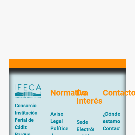
Normativa
De
Contact
Interés
Consorcio
Institución
Aviso
¿Dónde
Ferial de
Legal
estamos?
Sede
Cádiz
Política
Contacta
Electrónica
Parque