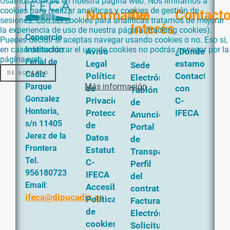
Usamos cookies en nuestra página web. Nos limitamos a
cookies para realizar analíticas y cookies de gestión de
Normativa
De
Contact
sesiones. Con las cookies para analíticas tratamos de mejorar
Interés
la experiencia de uso de nuestra página (tracking cookies).
Consorcio
Puedes decidir si aceptas navegar usando cookies o no. Eso si,
en caso de rechazar el uso de cookies no podrás navegar por la
Institución
Aviso
¿Dónde
página web.
Ferial de
Legal
estamos?
Sede
Cádiz
DE ACUERDO
Política
Contacta
Electrónica
Más información
Parque
de
con
Tablón
Gonzalez
Privacidad
C-
de
Hontoria,
Protección
IFECA
Anuncios
s/n 11405
de
Portal
Jerez de la
Datos
de
Frontera
Estatutos
Transparencia
Tel.
C-
Perfil
956180723
IFECA
del
Email
:
Accesibilidad
contratante
ifeca@dipucadiz.es
Política
Factura
de
Electrónica
cookies
Solicitud