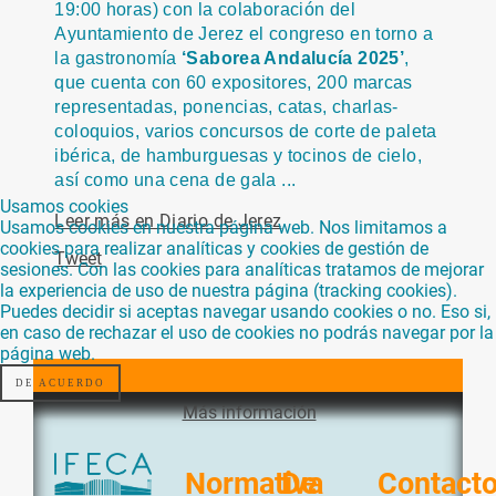
19:00 horas) con la colaboración del
Ayuntamiento de Jerez el congreso en torno a
la gastronomía
‘Saborea Andalucía 2025’
,
que cuenta con 60 expositores, 200 marcas
representadas, ponencias, catas, charlas-
coloquios, varios concursos de corte de paleta
ibérica, de hamburguesas y tocinos de cielo,
así como una cena de gala ...
Usamos cookies
Leer más en Diario de Jerez
Usamos cookies en nuestra página web. Nos limitamos a
cookies para realizar analíticas y cookies de gestión de
Tweet
sesiones. Con las cookies para analíticas tratamos de mejorar
la experiencia de uso de nuestra página (tracking cookies).
Puedes decidir si aceptas navegar usando cookies o no. Eso si,
en caso de rechazar el uso de cookies no podrás navegar por la
página web.
DE ACUERDO
Más información
Normativa
De
Contact