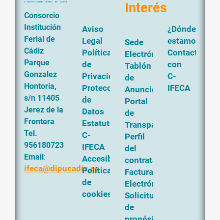
Interés
Consorcio
Institución
Aviso
¿Dónde
Ferial de
Legal
estamos?
Sede
Cádiz
Política
Contacta
Electrónica
Parque
de
con
Tablón
Gonzalez
Privacidad
C-
de
Hontoria,
Protección
IFECA
Anuncios
s/n 11405
de
Portal
Jerez de la
Datos
de
Frontera
Estatutos
Transparencia
Tel.
C-
Perfil
956180723
IFECA
del
Email
:
Accesibilidad
contratante
ifeca@dipucadiz.es
Política
Factura
de
Electrónica
cookies
Solicitud
de
propósito