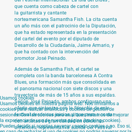
que cuenta como cabeza de cartel con
la guitarrista y cantante
norteamericana Samantha Fish. La cita cuenta
un año más con el patrocinio de la Diputación,
que ha estado representada en la presentación
del cartel del evento por el diputado de
Desarrollo de la Ciudadanía, Jaime Armario, y
que ha contado con la intervención del
promotor José Peinado.
Además de Samantha Fish, el cartel se
completa con la banda barcelonesa A Contra
Blues, una formación más que consolidada en
el panorama nacional con siete discos y una
trayectoria de más de 15 años a sus espaldas.
Usamos cookies
Según José Peinado, ambos configuran una
Usamos cookies en nuestra página web. Nos limitamos a
oferta que sintoniza con la filosofía de este
cookies para realizar analíticas y cookies de gestión de
festival desde sus inicios, y que pese a contar
sesiones. Con las cookies para analíticas tratamos de mejorar
la experiencia de uso de nuestra página (tracking cookies).
con artistas de gran calidad en ediciones
Puedes decidir si aceptas navegar usando cookies o no. Eso si,
anteriores, representan la subida del Festival
en caso de rechazar el uso de cookies no podrás navegar por la