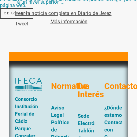
“a un nivel superior”...
página web.
Leer la noticia completa en Diario de Jerez
DE ACUERDO
Más información
Tweet
Normativa
De
Contact
Interés
Consorcio
Institución
Aviso
¿Dónde
Ferial de
Legal
estamos?
Sede
Cádiz
Política
Contacta
Electrónica
Parque
de
con
Tablón
Gonzalez