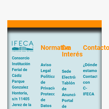
Normativa
De
Contact
Interés
Consorcio
Institución
Aviso
¿Dónde
Ferial de
Legal
estamos?
Sede
Cádiz
Política
Contacta
Electrónica
Parque
de
con
Tablón
Gonzalez
Privacidad
C-
de
Hontoria,
Protección
IFECA
Anuncios
s/n 11405
de
Portal
Jerez de la
Datos
de