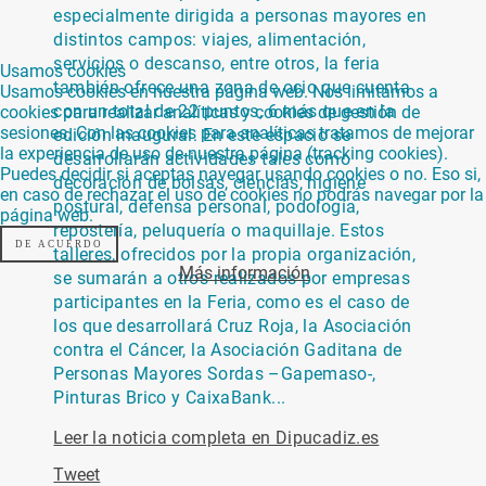
especialmente dirigida a personas mayores en
distintos campos: viajes, alimentación,
servicios o descanso, entre otros, la feria
Usamos cookies
también ofrece una zona de ocio que cuenta
Usamos cookies en nuestra página web. Nos limitamos a
con un total de 22 puntos, 6 más que en la
cookies para realizar analíticas y cookies de gestión de
sesiones. Con las cookies para analíticas tratamos de mejorar
edición inaugural. En este espacio se
la experiencia de uso de nuestra página (tracking cookies).
desarrollarán actividades tales como
Puedes decidir si aceptas navegar usando cookies o no. Eso si,
decoración de bolsas, ciencias, higiene
en caso de rechazar el uso de cookies no podrás navegar por la
postural, defensa personal, podología,
página web.
repostería, peluquería o maquillaje. Estos
DE ACUERDO
talleres, ofrecidos por la propia organización,
Más información
se sumarán a otros realizados por empresas
participantes en la Feria, como es el caso de
los que desarrollará Cruz Roja, la Asociación
contra el Cáncer, la Asociación Gaditana de
Personas Mayores Sordas –Gapemaso-,
Pinturas Brico y CaixaBank...
Leer la noticia completa en Dipucadiz.es
Tweet