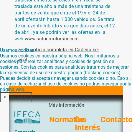
traslada este año a más de
una treintena de
puntos de venta que entre el 19 y el 24 de
abril ofertarán hasta 1.000 vehículos. Se trata
de un evento híbrido y es que días antes, el 12
de abril, ya se podrán ver las ofertas en la
web
www.salonmotorsur.com
.
Leer la noticia completa en Cadena ser
Usamos cookies
Usamos cookies en nuestra página web. Nos limitamos a
Tweet
cookies para realizar analíticas y cookies de gestión de
sesiones. Con las cookies para analíticas tratamos de mejorar
la experiencia de uso de nuestra página (tracking cookies).
Puedes decidir si aceptas navegar usando cookies o no. Eso si,
en caso de rechazar el uso de cookies no podrás navegar por la
página web.
DE ACUERDO
Más información
Normativa
De
Contact
Interés