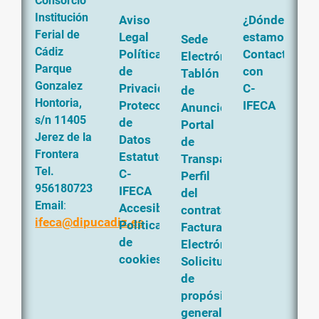
Consorcio
Institución
Aviso
¿Dónde
Ferial de
Legal
estamos?
Sede
Cádiz
Política
Contacta
Electrónica
Parque
de
con
Tablón
Gonzalez
Privacidad
C-
de
Hontoria,
Protección
IFECA
Anuncios
s/n 11405
de
Portal
Jerez de la
Datos
de
Frontera
Estatutos
Transparencia
Tel.
C-
Perfil
956180723
IFECA
del
Email
:
Accesibilidad
contratante
ifeca@dipucadiz.es
Política
Factura
de
Electrónica
cookies
Solicitud
de
propósito
general