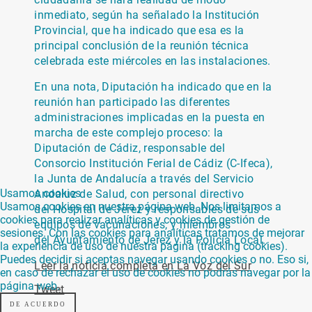
inmediato, según ha señalado la Institución
Provincial, que ha indicado que esa es la
principal conclusión de la reunión técnica
celebrada este miércoles en las instalaciones.
En una nota, Diputación ha indicado que en la
reunión han participado las diferentes
administraciones implicadas en la puesta en
marcha de este complejo proceso: la
Diputación de Cádiz, responsable del
Consorcio Institución Ferial de Cádiz (C-Ifeca),
la Junta de Andalucía a través del Servicio
Usamos cookies
Andaluz de Salud, con personal directivo
Usamos cookies en nuestra página web. Nos limitamos a
del Hospital de Jerez y responsables de sus
cookies para realizar analíticas y cookies de gestión de
equipos de vacunaciones, y miembros
sesiones. Con las cookies para analíticas tratamos de mejorar
del Ayuntamiento de Jerez y la Policía Local..
la experiencia de uso de nuestra página (tracking cookies).
Puedes decidir si aceptas navegar usando cookies o no. Eso si,
Leer la noticia completa en La Voz del Sur
en caso de rechazar el uso de cookies no podrás navegar por la
página web.
Tweet
DE ACUERDO