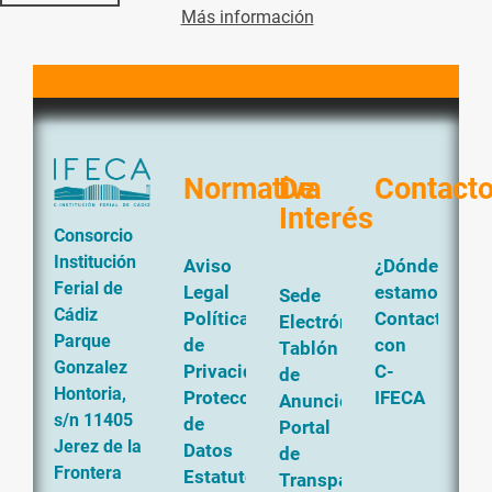
Más información
Normativa
De
Contact
Interés
Consorcio
Institución
Aviso
¿Dónde
Ferial de
Legal
estamos?
Sede
Cádiz
Política
Contacta
Electrónica
Parque
de
con
Tablón
Gonzalez
Privacidad
C-
de
Hontoria,
Protección
IFECA
Anuncios
s/n 11405
de
Portal
Jerez de la
Datos
de
Frontera
Estatutos
Transparencia