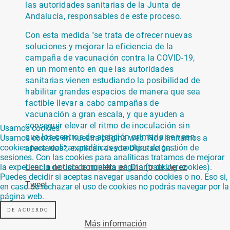
las autoridades sanitarias de la Junta de
Andalucía, responsables de este proceso.
Con esta medida "se trata de ofrecer nuevas
soluciones y mejorar la eficiencia de la
campaña de vacunación contra la COVID-19,
en un momento en que las autoridades
sanitarias vienen estudiando la posibilidad de
habilitar grandes espacios de manera que sea
factible llevar a cabo campañas de
vacunación a gran escala, y que ayuden a
conseguir elevar el ritmo de inoculación sin
Usamos cookies
que los centros de atención primaria se vean
Usamos cookies en nuestra página web. Nos limitamos a
cookies para realizar analíticas y cookies de gestión de
afectados", explican desde Diputación...
sesiones. Con las cookies para analíticas tratamos de mejorar
la experiencia de uso de nuestra página (tracking cookies).
Leer la noticia completa en Diario de Jerez
Puedes decidir si aceptas navegar usando cookies o no. Eso si,
Tweet
en caso de rechazar el uso de cookies no podrás navegar por la
página web.
DE ACUERDO
Más información