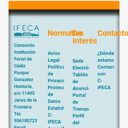
Normativa
De
Contact
Interés
Consorcio
Institución
Aviso
¿Dónde
Ferial de
Legal
estamos?
Sede
Cádiz
Política
Contacta
Electrónica
Parque
de
con
Tablón
Gonzalez
Privacidad
C-
de
Hontoria,
Protección
IFECA
Anuncios
s/n 11405
de
Portal
Jerez de la
Datos
de
Frontera
Estatutos
Transparencia
Tel.
C-
Perfil
956180723
IFECA
del
Email
: