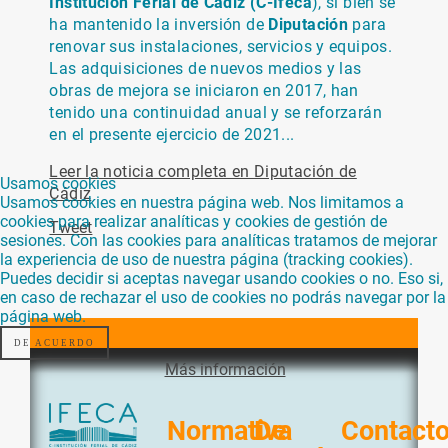
Institución Ferial de Cádiz (C-Ifeca
), si bien se
ha mantenido la inversión de
Diputación
para
renovar sus instalaciones, servicios y equipos.
Las adquisiciones de nuevos medios y las
obras de mejora se iniciaron en 2017, han
tenido una continuidad anual y se reforzarán
en el presente ejercicio de 2021...
Leer la noticia completa en Diputación de
Usamos cookies
Cádiz
Usamos cookies en nuestra página web. Nos limitamos a
cookies para realizar analíticas y cookies de gestión de
Tweet
sesiones. Con las cookies para analíticas tratamos de mejorar
la experiencia de uso de nuestra página (tracking cookies).
Puedes decidir si aceptas navegar usando cookies o no. Eso si,
en caso de rechazar el uso de cookies no podrás navegar por la
página web.
DE ACUERDO
Más información
Normativa
De
Contact