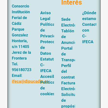
Interés
Consorcio
Institución
Aviso
¿Dónde
Ferial de
Legal
estamos?
Sede
Cádiz
Política
Contacta
Electrónica
Parque
de
con
Tablón
Gonzalez
Privacidad
C-
de
Hontoria,
Protección
IFECA
Anuncios
s/n 11405
de
Portal
Jerez de la
Datos
de
Frontera
Estatutos
Transparencia
Tel.
C-
Perfil
956180723
IFECA
del
Email
:
Accesibilidad
contratante
ifeca@dipucadiz.es
Política
Factura
de
Electrónica
cookies
Solicitud
de
propósito