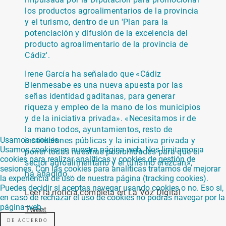
los productos agroalimentarios de la provincia
y el turismo, dentro de un 'Plan para la
potenciación y difusión de la excelencia del
producto agroalimentario de la provincia de
Cádiz'.
Irene García ha señalado que «Cádiz
Bienmesabe es una nueva apuesta por las
señas identidad gaditanas, para generar
riqueza y empleo de la mano de los municipios
y de la iniciativa privada». «Necesitamos ir de
la mano todos, ayuntamientos, resto de
Usamos cookies
instituciones públicas y la iniciativa privada y
Usamos cookies en nuestra página web. Nos limitamos a
poner todas nuestras posibilidades para que el
cookies para realizar analíticas y cookies de gestión de
sector agroalimentario y el turismo crezcan»,
sesiones. Con las cookies para analíticas tratamos de mejorar
ha añadido...
la experiencia de uso de nuestra página (tracking cookies).
Puedes decidir si aceptas navegar usando cookies o no. Eso si,
Leer la noticia completa en La Voz Digital
en caso de rechazar el uso de cookies no podrás navegar por la
página web.
Tweet
DE ACUERDO