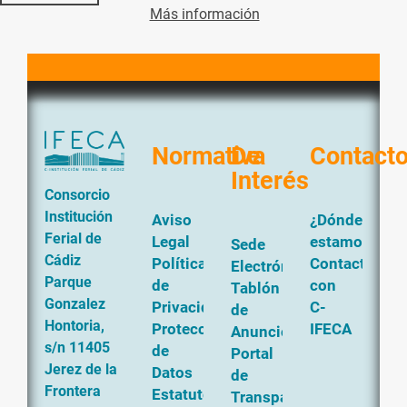
Más información
Normativa
De
Contact
Interés
Consorcio
Institución
Aviso
¿Dónde
Ferial de
Legal
estamos?
Sede
Cádiz
Política
Contacta
Electrónica
Parque
de
con
Tablón
Gonzalez
Privacidad
C-
de
Hontoria,
Protección
IFECA
Anuncios
s/n 11405
de
Portal
Jerez de la
Datos
de
Frontera
Estatutos
Transparencia