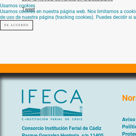
Usamos cookies
Tweet
Usamos cookies en nuestra página web. Nos limitamos a cookies 
de uso de nuestra página (tracking cookies). Puedes decidir si
DE ACUERDO
Nor
Aviso
Polít
Consorcio Institución Ferial de Cádiz
Prote
Parque Gonzalez Hontoria, s/n 11405