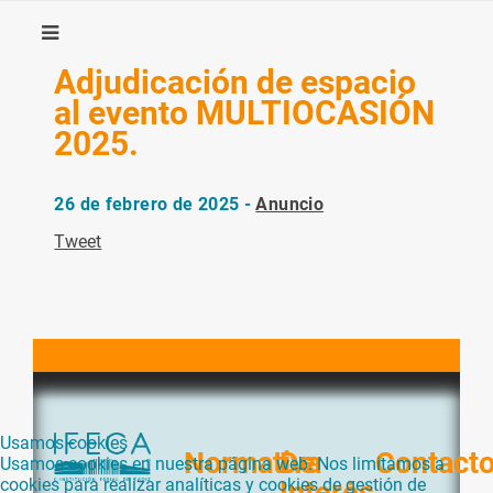
Adjudicación de espacio
al evento MULTIOCASIÓN
2025.
26 de febrero de 2025 -
Anuncio
Tweet
Usamos cookies
Normativa
De
Contact
Usamos cookies en nuestra página web. Nos limitamos a
cookies para realizar analíticas y cookies de gestión de