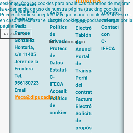
Interés
sesiones. Con las cookies para analíticas tratamos de mejorar
Consorcio
la experiencia de uso de nuestra página (tracking cookies).
Institución
Aviso
¿Dónde
Puedes decidir si aceptas navegar usando cookies o no. Eso si,
Ferial de
Legal
estamos?
en caso de rechazar el uso de cookies no podrás navegar por la
Sede
página web.
Cádiz
Política
Contacta
Electrónica
Parque
de
con
DE ACUERDO
Tablón
Gonzalez
Privacidad
C-
Más información
de
Hontoria,
Protección
IFECA
Anuncios
s/n 11405
de
Portal
Jerez de la
Datos
de
Frontera
Estatutos
Transparencia
Tel.
C-
Perfil
956180723
IFECA
del
Email
:
Accesibilidad
contratante
ifeca@dipucadiz.es
Política
Factura
de
Electrónica
cookies
Solicitud
de
propósito