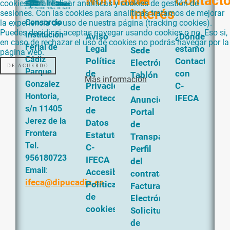
Normativa
De
Contact
cookies para realizar analíticas y cookies de gestión de
Interés
sesiones. Con las cookies para analíticas tratamos de mejorar
Consorcio
la experiencia de uso de nuestra página (tracking cookies).
Puedes decidir si aceptas navegar usando cookies o no. Eso si,
Institución
Aviso
¿Dónde
en caso de rechazar el uso de cookies no podrás navegar por la
Ferial de
Legal
estamos?
Sede
página web.
Cádiz
Política
Contacta
Electrónica
DE ACUERDO
Parque
de
con
Tablón
Más información
Gonzalez
Privacidad
C-
de
Hontoria,
Protección
IFECA
Anuncios
s/n 11405
de
Portal
Jerez de la
Datos
de
Frontera
Estatutos
Transparencia
Tel.
C-
Perfil
956180723
IFECA
del
Email
:
Accesibilidad
contratante
ifeca@dipucadiz.es
Política
Factura
de
Electrónica
cookies
Solicitud
de