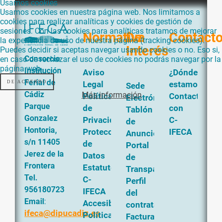
Usamos cookies
Usamos cookies en nuestra página web. Nos limitamos a
cookies para realizar analíticas y cookies de gestión de
sesiones. Con las cookies para analíticas tratamos de mejorar
Normativa
De
Contact
la experiencia de uso de nuestra página (tracking cookies).
Interés
Puedes decidir si aceptas navegar usando cookies o no. Eso si,
Consorcio
en caso de rechazar el uso de cookies no podrás navegar por la
página web.
Institución
Aviso
¿Dónde
Ferial de
DE ACUERDO
Legal
estamos?
Sede
Cádiz
Más información
Política
Contacta
Electrónica
Parque
de
con
Tablón
Gonzalez
Privacidad
C-
de
Hontoria,
Protección
IFECA
Anuncios
s/n 11405
de
Portal
Jerez de la
Datos
de
Frontera
Estatutos
Transparencia
Tel.
C-
Perfil
956180723
IFECA
del
Email
:
Accesibilidad
contratante
ifeca@dipucadiz.es
Política
Factura